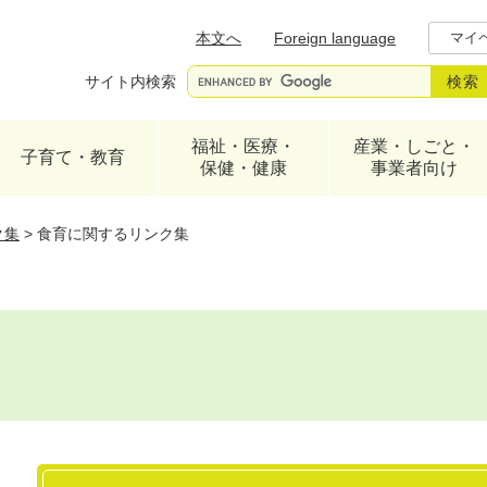
メニューを飛ばして本文へ
本文へ
Foreign language
マイ
サイト内検索
福祉・医療・
産業・しごと・
子育て・教育
保健・健康
事業者向け
ク集
>
食育に関するリンク集
本