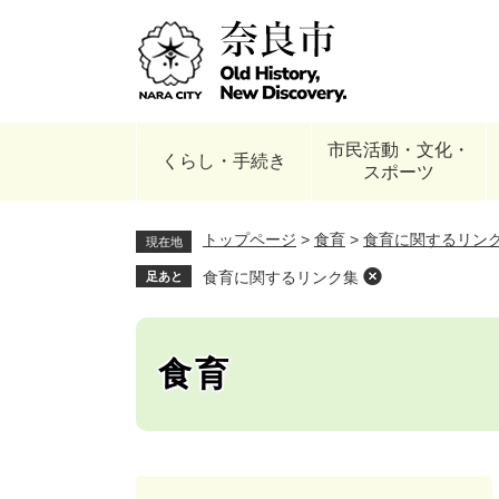
ペ
ー
ジ
の
先
頭
市民活動・文化・
で
くらし・手続き
スポーツ
す
。
トップページ
>
食育
>
食育に関するリン
現在地
食育に関するリンク集
足あと
食育