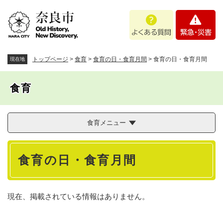
ペ
メニューを飛ばして本文へ
よ
緊
ー
く
急
ジ
あ
・
の
る
災
先
質
害
頭
トップページ
>
食育
>
食育の日・食育月間
>
食育の日・食育月間
現在地
問
で
す
食育
。
食育メニュー
本
食育の日・食育月間
文
現在、掲載されている情報はありません。