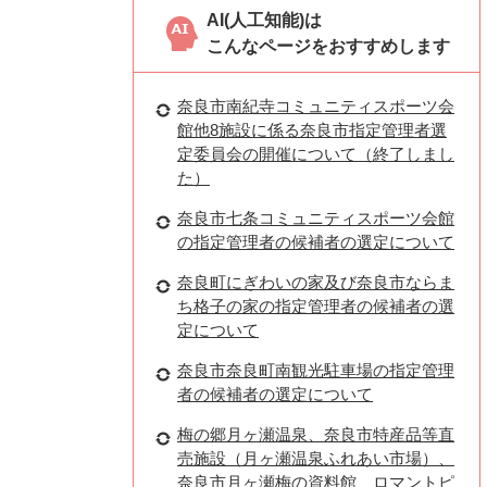
AI(人工知能)は
こんなページをおすすめします
奈良市南紀寺コミュニティスポーツ会
館他8施設に係る奈良市指定管理者選
定委員会の開催について（終了しまし
た）
奈良市七条コミュニティスポーツ会館
の指定管理者の候補者の選定について
奈良町にぎわいの家及び奈良市ならま
ち格子の家の指定管理者の候補者の選
定について
奈良市奈良町南観光駐車場の指定管理
者の候補者の選定について
梅の郷月ヶ瀬温泉、奈良市特産品等直
売施設（月ヶ瀬温泉ふれあい市場）、
奈良市月ヶ瀬梅の資料館、ロマントピ