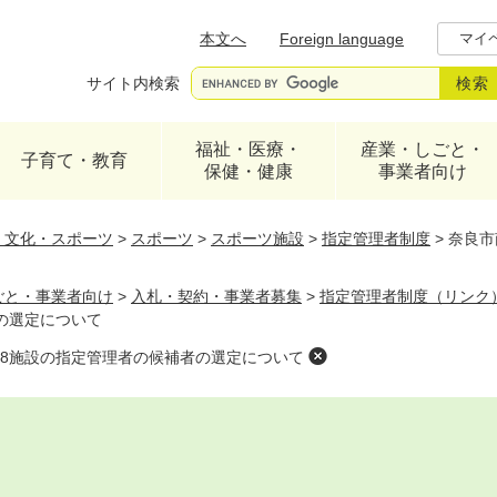
メニューを飛ばして本文へ
本文へ
Foreign language
マイ
サイト内検索
福祉・医療・
産業・しごと・
子育て・教育
保健・健康
事業者向け
・文化・スポーツ
>
スポーツ
>
スポーツ施設
>
指定管理者制度
>
奈良市
ごと・事業者向け
>
入札・契約・事業者募集
>
指定管理者制度（リンク
の選定について
8施設の指定管理者の候補者の選定について