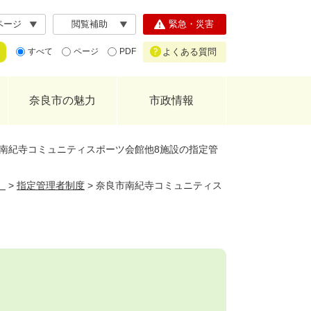
ページ
閲覧補助
緊急・災害
よくある質問
すべて
ページ
PDF
奈良市の魅力
市政情報
南紀寺コミュニティスポーツ会館他8施設の指定管
）
>
指定管理者制度
>
奈良市南紀寺コミュニティス