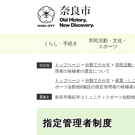
ペ
ー
ジ
の
先
頭
市民活動・文化・
で
くらし・手続き
スポーツ
す
。
トップページ
>
分類でさがす
>
市民活動
現在地
理者の候補者の選定について
トップページ
>
分類でさがす
>
産業・し
ポーツ会館他8施設の指定管理者の候補者
奈良市南紀寺コミュニティスポーツ会館他
足あと
指定管理者制度