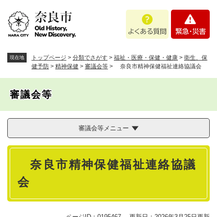
ペ
メニューを飛ばして本文へ
よ
緊
ー
く
急
ジ
あ
・
の
る
災
先
質
害
頭
トップページ
>
分類でさがす
>
福祉・医療・保健・健康
>
衛生、保
現在地
問
で
健予防
>
精神保健
>
審議会等
>
奈良市精神保健福祉連絡協議会
す
。
審議会等
審議会等メニュー
本
奈良市精神保健福祉連絡協議
文
会
ページID：0195467
更新日：2026年3月25日更新