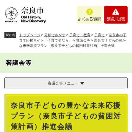
ペ
メニューを飛ばして本文へ
よ
緊
ー
く
急
ジ
あ
・
の
る
災
先
質
害
頭
トップページ
>
分類でさがす
>
子育て・教育
>
子育て
>
奈良市の子
現在地
問
で
育て応援サイト「子育て＠なら」
>
審議会等
>
奈良市子どもの豊か
な未来応援プラン（奈良市子どもの貧困対策計画）推進会議
す
。
審議会等
審議会等メニュー
本
奈良市子どもの豊かな未来応援
文
プラン（奈良市子どもの貧困対
策計画）推進会議