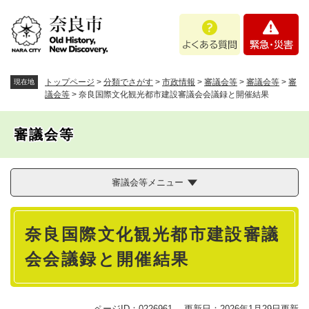
ペ
メニューを飛ばして本文へ
よ
緊
ー
く
急
ジ
あ
・
の
る
災
先
質
害
頭
トップページ
>
分類でさがす
>
市政情報
>
審議会等
>
審議会等
>
審
現在地
問
で
議会等
>
奈良国際文化観光都市建設審議会会議録と開催結果
す
。
審議会等
審議会等メニュー
本
奈良国際文化観光都市建設審議
文
会会議録と開催結果
ページID：0226961
更新日：2026年1月29日更新