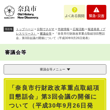
ペ
メニューを飛ばして本文へ
よ
緊
ー
く
急
ジ
あ
・
の
る
災
先
質
害
頭
トップページ
>
分類でさがす
>
市政情報
>
広報活動
>
報道発表（プ
現在地
問
で
レスリリース）
>
審議会等
>
「奈良市行財政改革重点取組項目懇話
会」第3回会議の開催について（平成30年9月26日発表）
す
。
審議会等
審議会等メニュー
本
「奈良市行財政改革重点取組項
文
目懇話会」第3回会議の開催に
ついて（平成30年9月26日発