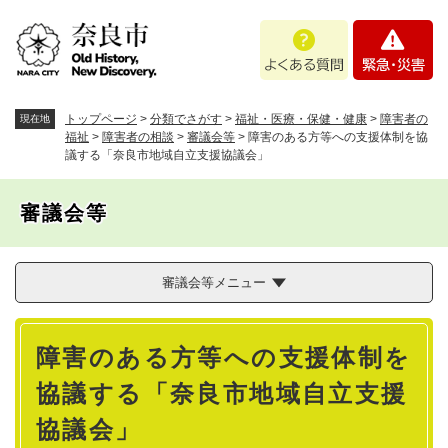
ペ
メニューを飛ばして本文へ
よ
緊
ー
く
急
ジ
あ
・
の
る
災
先
質
害
頭
トップページ
>
分類でさがす
>
福祉・医療・保健・健康
>
障害者の
現在地
問
で
福祉
>
障害者の相談
>
審議会等
>
障害のある方等への支援体制を協
議する「奈良市地域自立支援協議会」
す
。
審議会等
審議会等メニュー
本
障害のある方等への支援体制を
文
協議する「奈良市地域自立支援
協議会」