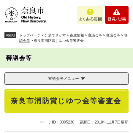
ペ
メニューを飛ばして本文へ
よ
緊
ー
く
急
ジ
あ
・
の
る
災
先
質
害
頭
トップページ
>
分類でさがす
>
市政情報
>
審議会等
>
審議会等
>
審
現在地
問
で
議会等
>
奈良市消防賞じゆつ金等審査会
す
。
審議会等
審議会等メニュー
本
奈良市消防賞じゆつ金等審査会
文
ページID：0005230
更新日：2019年11月7日更新