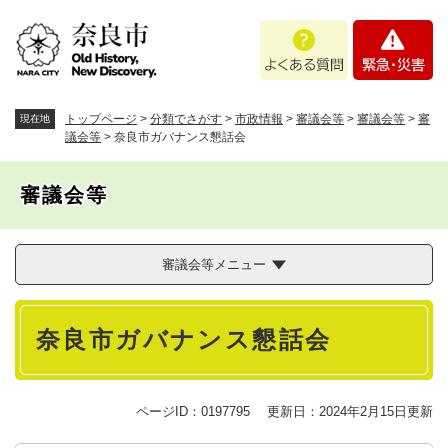
ペ
メニューを飛ばして本文へ
よ
緊
ー
く
急
ジ
あ
・
の
る
災
先
質
害
頭
トップページ
>
分類でさがす
>
市政情報
>
審議会等
>
審議会等
>
審
現在地
問
で
議会等
>
奈良市ガバナンス懇話会
す
。
審議会等
審議会等メニュー
本
奈良市ガバナンス懇話会
文
ページID：0197795
更新日：2024年2月15日更新