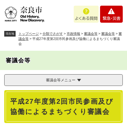
ペ
メニューを飛ばして本文へ
よ
緊
ー
く
急
ジ
あ
・
の
る
災
先
質
害
頭
トップページ
>
分類でさがす
>
市政情報
>
審議会等
>
審議会等
>
審
現在地
問
で
議会等
>
平成27年度第2回市民参画及び協働によるまちづくり審議
会
す
。
審議会等
審議会等メニュー
本
平成27年度第2回市民参画及び
文
協働によるまちづくり審議会