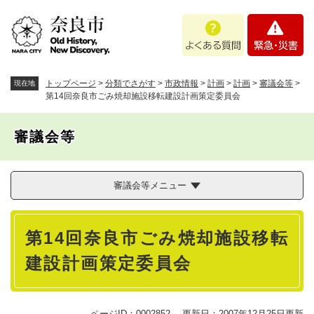
ペ
メニューを飛ばして本文へ
よ
緊
ー
く
急
ジ
あ
・
の
る
災
先
質
害
頭
トップページ
>
分類でさがす
>
市政情報
>
計画
>
計画
>
審議会等
>
現在地
問
で
第14回奈良市ごみ焼却施設移転建設計画策定委員会
す
。
審議会等
審議会等メニュー
本
第14回奈良市ごみ焼却施設移転
文
建設計画策定委員会
ページID：0002852
更新日：2007年12月25日更新