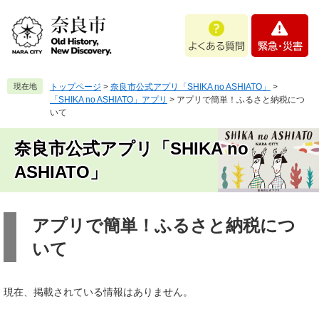
ペ
メ
よ
緊
ー
ニ
く
急
ジ
ュ
あ
・
の
ー
る
災
先
を
質
害
頭
飛
現在地
トップページ
>
奈良市公式アプリ「SHIKA no ASHIATO」
>
問
で
ば
「SHIKA no ASHIATO」アプリ
>
アプリで簡単！ふるさと納税につ
す
し
いて
。
て
本
奈良市公式アプリ「SHIKA no
文
ASHIATO」
へ
本
文
アプリで簡単！ふるさと納税につ
いて
現在、掲載されている情報はありません。