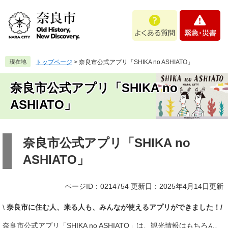
ペ
メ
よ
緊
ー
ニ
く
急
ジ
ュ
あ
・
の
ー
る
災
先
を
質
害
頭
飛
現在地
トップページ
>
奈良市公式アプリ「SHIKA no ASHIATO」
問
で
ば
す
し
奈良市公式アプリ「SHIKA no
。
て
本
ASHIATO」
文
へ
本
文
奈良市公式アプリ「SHIKA no
ASHIATO」
ページID：0214754
更新日：2025年4月14日更新
​\
奈良市に住む人、来る人も、みんなが使えるアプリができました！/
奈良市公式アプリ「SHIKA no ASHIATO」は、観光情報はもちろん、