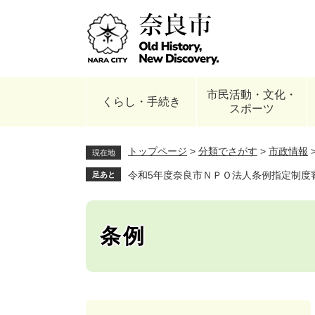
ペ
ー
ジ
の
先
頭
市民活動・文化・
で
くらし・手続き
スポーツ
す
。
トップページ
>
分類でさがす
>
市政情報
現在地
令和5年度奈良市ＮＰＯ法人条例指定制度
足あと
条例