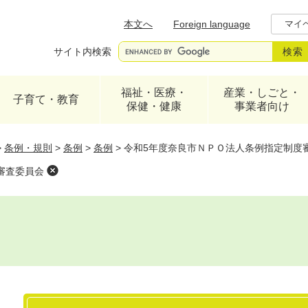
メニューを飛ばして本文へ
本文へ
Foreign language
マイ
サイト内検索
福祉・医療・
産業・しごと・
子育て・教育
保健・健康
事業者向け
>
条例・規則
>
条例
>
条例
>
令和5年度奈良市ＮＰＯ法人条例指定制度
審査委員会
本