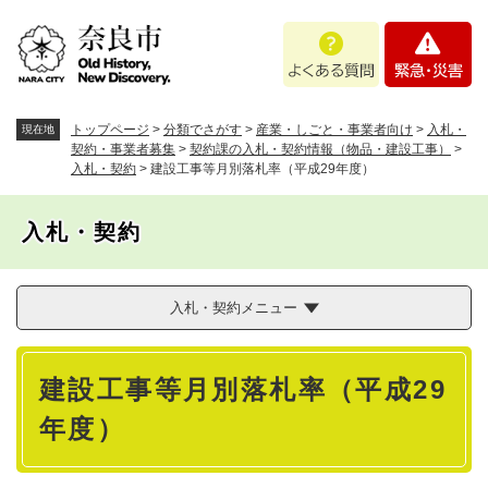
ペ
メニューを飛ばして本文へ
よ
緊
ー
く
急
ジ
あ
・
の
る
災
先
質
害
頭
トップページ
>
分類でさがす
>
産業・しごと・事業者向け
>
入札・
現在地
問
で
契約・事業者募集
>
契約課の入札・契約情報（物品・建設工事）
>
入札・契約
>
建設工事等月別落札率（平成29年度）
す
。
入札・契約
入札・契約メニュー
本
建設工事等月別落札率（平成29
文
年度）