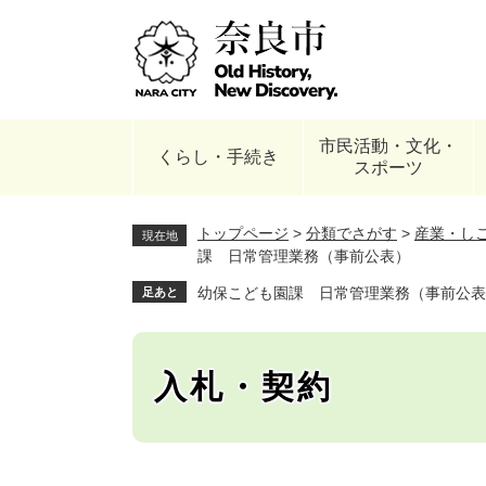
ペ
ー
ジ
の
先
頭
市民活動・文化・
で
くらし・手続き
スポーツ
す
。
トップページ
>
分類でさがす
>
産業・し
現在地
課 日常管理業務（事前公表）
幼保こども園課 日常管理業務（事前公表
足あと
入札・契約