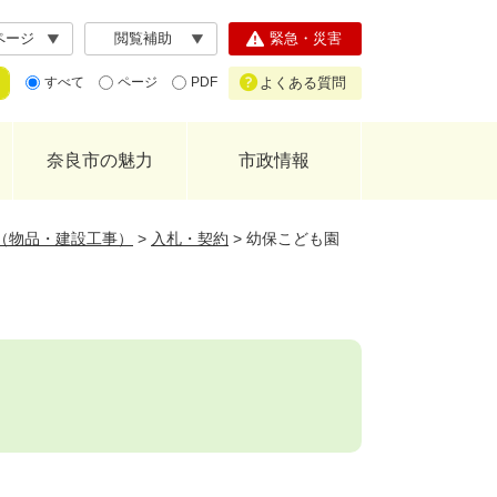
ページ
閲覧補助
緊急・災害
よくある質問
すべて
ページ
PDF
奈良市の魅力
市政情報
（物品・建設工事）
>
入札・契約
>
幼保こども園