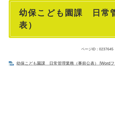
本
幼保こども園課 日常
文
表）
ページID：0237645
幼保こども園課 日常管理業務（事前公表） [Wordファ