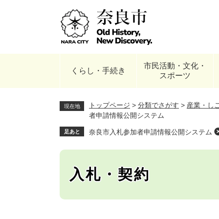
ペ
ー
ジ
の
先
頭
市民活動・文化・
で
くらし・手続き
スポーツ
す
。
トップページ
>
分類でさがす
>
産業・し
現在地
者申請情報公開システム
奈良市入札参加者申請情報公開システム
足あと
入札・契約