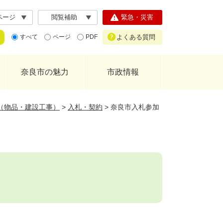
ページ
閲覧補助
緊急・災害
よくある質問
すべて
ページ
PDF
奈良市の魅力
市政情報
（物品・建設工事）
>
入札・契約
>
奈良市入札参加