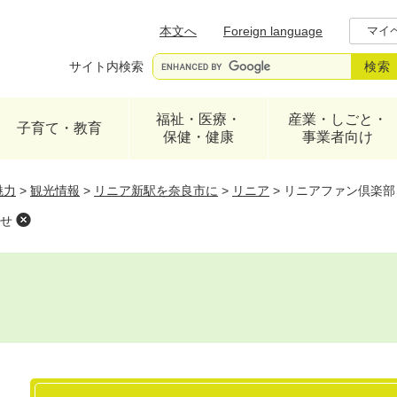
メニューを飛ばして本文へ
本文へ
Foreign language
マイ
サイト内検索
福祉・医療・
産業・しごと・
子育て・教育
保健・健康
事業者向け
魅力
>
観光情報
>
リニア新駅を奈良市に
>
リニア
>
リニアファン倶楽部
せ
本