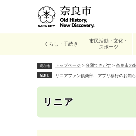
ペ
ー
ジ
の
先
頭
市民活動・文化・
で
くらし・手続き
スポーツ
す
。
トップページ
>
分類でさがす
>
奈良市の
現在地
リニアファン倶楽部 アプリ移行のお知ら
足あと
リニア