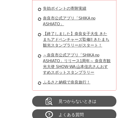
失効ポイントの寄附実績
奈良市公式アプリ「SHIKA no
ASHIATO」
【終了しました】奈良女子大生 きた
まちアドベンチャーズ監修!! きたまち
観光スタンプラリーがスタート！
～奈良市公式アプリ「SHIKA no
ASHIATO」リリース1周年～ 奈良市観
光大使 SHOW-WA 山本佳志さんおす
すめスポットスタンプラリー
ふるさと納税で奈良旅行！
見つからないときは
よくある質問