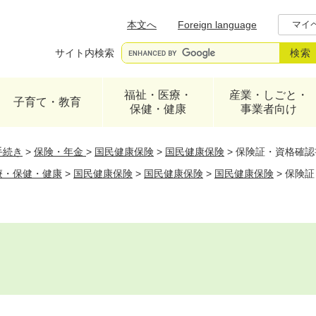
メニューを飛ばして本文へ
本文へ
Foreign language
マイ
サイト内検索
福祉・医療・
産業・しごと・
子育て・教育
保健・健康
事業者向け
手続き
>
保険・年金
>
国民健康保険
>
国民健康保険
>
保険証・資格確認
療・保健・健康
>
国民健康保険
>
国民健康保険
>
国民健康保険
>
保険証