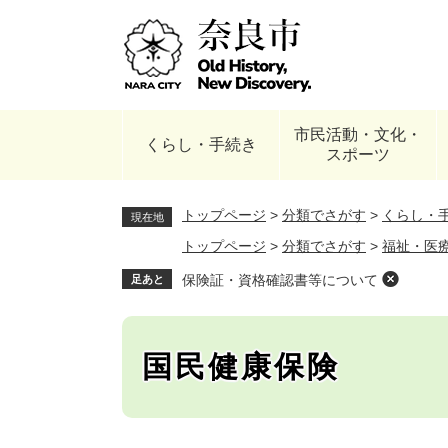
ペ
ー
ジ
の
先
頭
市民活動・文化・
で
くらし・手続き
スポーツ
す
。
トップページ
>
分類でさがす
>
くらし・
現在地
トップページ
>
分類でさがす
>
福祉・医
保険証・資格確認書等について
足あと
国民健康保険