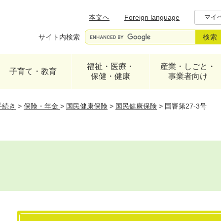
メニューを飛ばして本文へ
本文へ
Foreign language
マイ
サイト内検索
福祉・医療・
産業・しごと・
子育て・教育
保健・健康
事業者向け
手続き
>
保険・年金
>
国民健康保険
>
国民健康保険
>
国審第27-3号
本