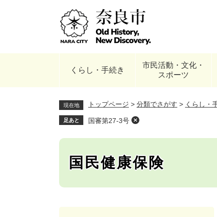
ペ
ー
ジ
の
先
頭
市民活動・文化・
で
くらし・手続き
スポーツ
す
。
トップページ
>
分類でさがす
>
くらし・
現在地
国審第27-3号
足あと
国民健康保険