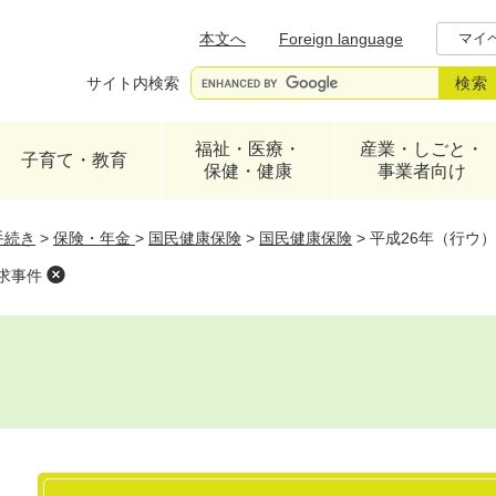
メニューを飛ばして本文へ
本文へ
Foreign language
マイ
サイト内検索
福祉・医療・
産業・しごと・
子育て・教育
保健・健康
事業者向け
手続き
>
保険・年金
>
国民健康保険
>
国民健康保険
>
平成26年（行ウ
求事件
本