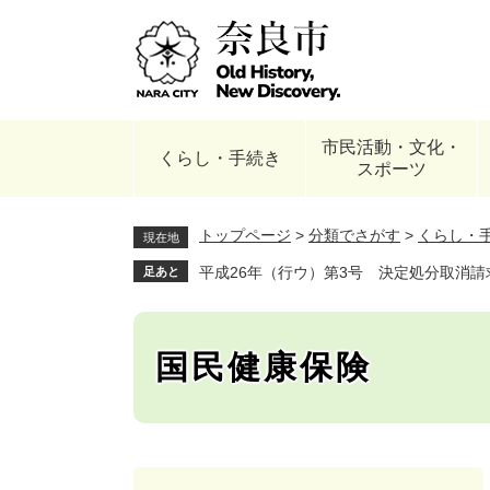
ペ
ー
ジ
の
先
頭
市民活動・文化・
で
くらし・手続き
スポーツ
す
。
トップページ
>
分類でさがす
>
くらし・
現在地
平成26年（行ウ）第3号 決定処分取消請
足あと
国民健康保険