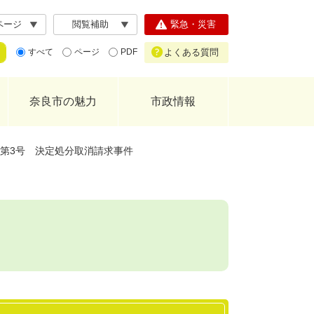
ページ
閲覧補助
緊急・災害
よくある質問
すべて
ページ
PDF
奈良市の魅力
市政情報
）第3号 決定処分取消請求事件