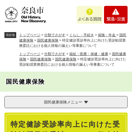
ペ
メニューを飛ばして本文へ
よ
緊
ー
く
急
ジ
あ
・
の
る
災
先
質
害
頭
トップページ
>
分類でさがす
>
くらし・手続き
>
保険・年金
>
国民
現在地
問
で
健康保険
>
国民健康保険
>
特定健診受診率向上に向けた受診勧奨業
務委託における個人情報の漏えい等事案について
す
。
トップページ
>
分類でさがす
>
福祉・医療・保健・健康
>
国民健康
保険
>
国民健康保険
>
国民健康保険
>
特定健診受診率向上に向けた
受診勧奨業務委託における個人情報の漏えい等事案について
国民健康保険
国民健康保険メニュー
本
特定健診受診率向上に向けた受
文