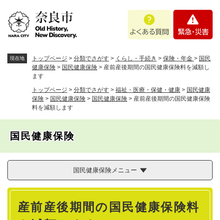
ペ
メニューを飛ばして本文へ
よ
緊
ー
く
急
ジ
あ
・
の
る
災
先
質
害
頭
トップページ
>
分類でさがす
>
くらし・手続き
>
保険・年金
>
国民
現在地
問
で
健康保険
>
国民健康保険
>
産前産後期間の国民健康保険料を減額し
ます
す
。
トップページ
>
分類でさがす
>
福祉・医療・保健・健康
>
国民健康
保険
>
国民健康保険
>
国民健康保険
>
産前産後期間の国民健康保険
料を減額します
国民健康保険
国民健康保険メニュー
本
産前産後期間の国民健康保険料
文