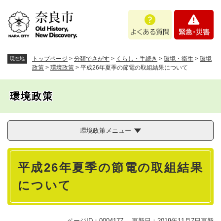
ペ
メニューを飛ばして本文へ
よ
緊
ー
く
急
ジ
あ
・
の
る
災
先
質
害
頭
トップページ
>
分類でさがす
>
くらし・手続き
>
環境・衛生
>
環境
現在地
問
で
政策
>
環境政策
>
平成26年夏季の節電の取組結果について
す
。
環境政策
環境政策メニュー
本
平成26年夏季の節電の取組結果
文
について
ページID：0004177
更新日：2019年11月7日更新