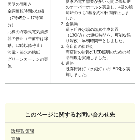
夏季の電力需要が多い期間に焼却炉
照明の間引き
のオーバーホールを実施し、4基の焼
空調運転時間の短縮
却炉のうち1基を約30日間停止しま
（7時45分～17時00
した。
企業局
分）
緑ヶ丘浄水場の塩素生成装置
北棟の貯湯式電気湯沸
（130kW）の運転時間を、可能な限
器の停止（午前中は稼
り深夜・早朝時間帯としました。
動。12時以降停止）
商店街の街路灯
商店街の街路灯LED照明のための補
節電・節水の貼紙
助制度を実施しました。
グリーンカーテンの実
道路
施
既存街路灯（水銀灯）のLED化を実
施しました。
このページに関するお問い合わせ先
環境政策課
直通