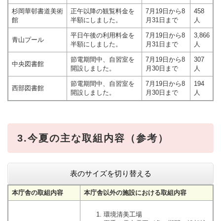
杉岡華邨書道美術
正午以降の観覧料金を
7月19日から8
458
館
半額にしました。
月31日まで
人
平日午後の利用料金を
7月19日から8
3,866
青山プール
半額にしました。
月31日まで
人
節電期間中、自習室を
7月19日から8
307
中央図書館
開設しました。
月30日まで
人
節電期間中、自習室を
7月19日から8
194
西部図書館
開設しました。
月30日まで
人
3.今夏の主な取組内容（参考）
表のサイズを切り替える
本庁舎の取組内容
本庁舎以外の施設における取組内容
環境清美工場