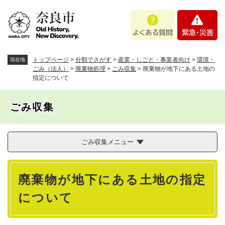
ペ
メニューを飛ばして本文へ
よ
緊
ー
く
急
ジ
あ
・
の
る
災
先
質
害
頭
トップページ
>
分類でさがす
>
産業・しごと・事業者向け
>
環境・
現在地
問
で
ごみ（法人）
>
廃棄物処理
>
ごみ収集
>
廃棄物が地下にある土地の
指定について
す
。
ごみ収集
ごみ収集メニュー
本
廃棄物が地下にある土地の指定
文
について