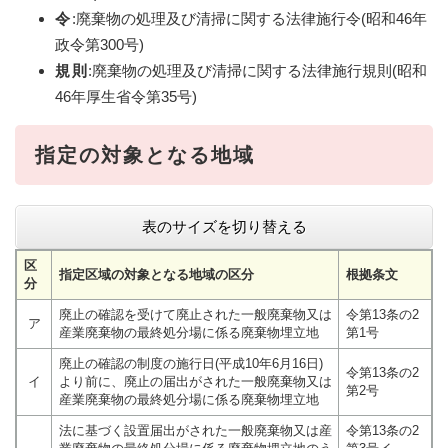
令
:廃棄物の処理及び清掃に関する法律施行令(昭和46年
政令第300号)
規則
:廃棄物の処理及び清掃に関する法律施行規則(昭和
46年厚生省令第35号)
指定の対象となる地域
表のサイズを切り替える
区
指定区域の対象となる地域の区分
根拠条文
分
廃止の確認を受けて廃止された一般廃棄物又は
令第13条の2
ア
産業廃棄物の最終処分場に係る廃棄物埋立地
第1号
廃止の確認の制度の施行日(平成10年6月16日)
令第13条の2
イ
より前に、廃止の届出がされた一般廃棄物又は
第2号
産業廃棄物の最終処分場に係る廃棄物埋立地
法に基づく設置届出がされた一般廃棄物又は産
令第13条の2