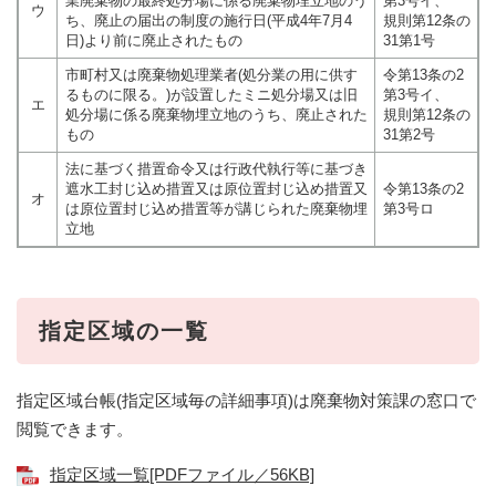
業廃棄物の最終処分場に係る廃棄物埋立地のう
第3号イ、
ウ
ち、廃止の届出の制度の施行日(平成4年7月4
規則第12条の
日)より前に廃止されたもの
31第1号
市町村又は廃棄物処理業者(処分業の用に供す
令第13条の2
るものに限る。)が設置したミニ処分場又は旧
第3号イ、
エ
処分場に係る廃棄物埋立地のうち、廃止された
規則第12条の
もの
31第2号
法に基づく措置命令又は行政代執行等に基づき
遮水工封じ込め措置又は原位置封じ込め措置又
令第13条の2
オ
は原位置封じ込め措置等が講じられた廃棄物埋
第3号ロ
立地
指定区域の一覧
指定区域台帳(指定区域毎の詳細事項)は廃棄物対策課の窓口で
閲覧できます。
指定区域一覧[PDFファイル／56KB]