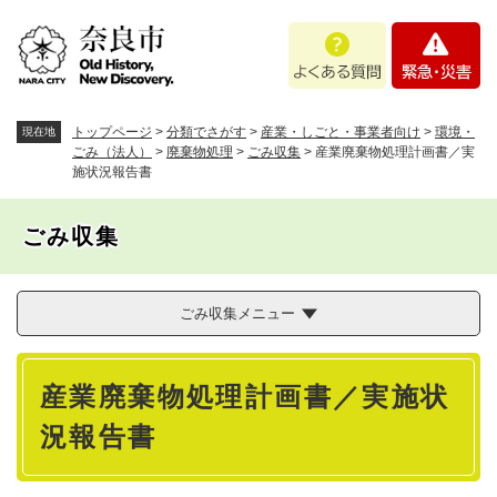
ペ
メニューを飛ばして本文へ
よ
緊
ー
く
急
ジ
あ
・
の
る
災
先
質
害
頭
トップページ
>
分類でさがす
>
産業・しごと・事業者向け
>
環境・
現在地
問
で
ごみ（法人）
>
廃棄物処理
>
ごみ収集
>
産業廃棄物処理計画書／実
施状況報告書
す
。
ごみ収集
ごみ収集メニュー
本
産業廃棄物処理計画書／実施状
文
況報告書