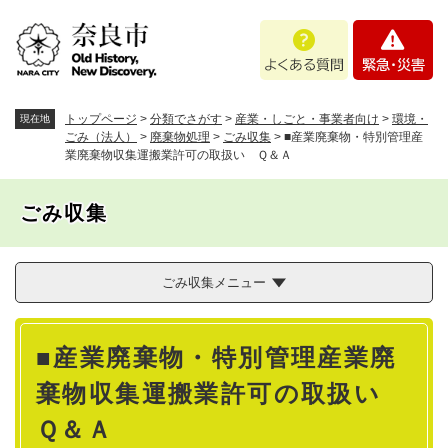
ペ
メニューを飛ばして本文へ
よ
緊
ー
く
急
ジ
あ
・
の
る
災
先
質
害
頭
トップページ
>
分類でさがす
>
産業・しごと・事業者向け
>
環境・
現在地
問
で
ごみ（法人）
>
廃棄物処理
>
ごみ収集
>
■産業廃棄物・特別管理産
業廃棄物収集運搬業許可の取扱い Ｑ＆Ａ
す
。
ごみ収集
ごみ収集メニュー
本
■産業廃棄物・特別管理産業廃
文
棄物収集運搬業許可の取扱い
Ｑ＆Ａ