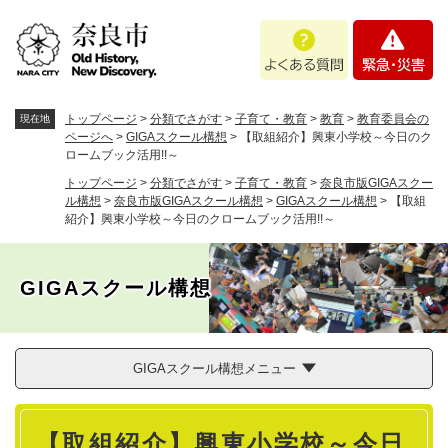
ペ
メニューを飛ばして本文へ
よ
緊
ー
く
急
ジ
あ
・
の
る
災
先
質
害
頭
トップページ
>
分類でさがす
>
子育て・教育
>
教育
>
教育委員会の
現在地
問
で
ページへ
>
GIGAスクール構想
>
【取組紹介】興東小学校～今日のク
ロームブック活用!!～
す
。
トップページ
>
分類でさがす
>
子育て・教育
>
奈良市版GIGAスクー
ル構想
>
奈良市版GIGAスクール構想
>
GIGAスクール構想
>
【取組
紹介】興東小学校～今日のクロームブック活用!!～
GIGAスクール構想
GIGAスクール構想メニュー
本
【取組紹介】興東小学校～今日
文