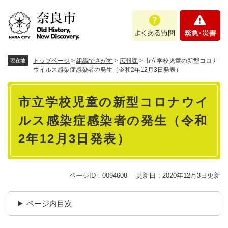
ペ
メニューを飛ばして本文へ
よ
緊
ー
く
急
ジ
あ
・
の
る
災
先
質
害
頭
トップページ
>
組織でさがす
>
広報課
>
市立学校児童の新型コロナ
現在地
問
で
ウイルス感染症感染者の発生（令和2年12月3日発表）
す
本
。
市立学校児童の新型コロナウイ
文
ルス感染症感染者の発生（令和
2年12月3日発表）
ページID：0094608
更新日：2020年12月3日更新
ページ内目次