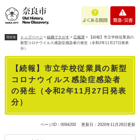
ペ
メニューを飛ばして本文へ
よ
緊
ー
く
急
ジ
あ
・
の
る
災
先
質
害
頭
トップページ
>
組織でさがす
>
広報課
>
【続報】市立学校従業員の
現在地
問
で
新型コロナウイルス感染症感染者の発生（令和2年11月27日発表
分）
す
。
本
【続報】市立学校従業員の新型
文
コロナウイルス感染症感染者
の発生（令和2年11月27日発表
分）
ページID：0094200
更新日：2020年11月28日更新