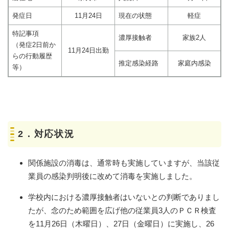
発症日
11月24日
現在の状態
軽症
特記事項
濃厚接触者
家族2人
（発症2日前か
11月24日出勤
らの行動履歴
推定感染経路
家庭内感染
等）
2．対応状況
関係施設の消毒は、通常時も実施していますが、当該従
業員の感染判明後に改めて消毒を実施しました。
学校内における濃厚接触者はいないとの判断でありまし
たが、念のため範囲を広げ他の従業員3人のＰＣＲ検査
を11月26日（木曜日）、27日（金曜日）に実施し、26