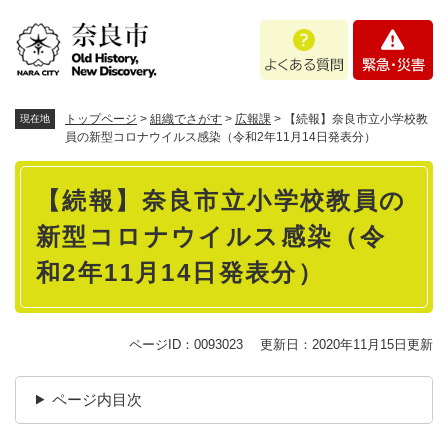
ペ
メニューを飛ばして本文へ
よ
緊
ー
く
急
ジ
あ
・
の
る
災
先
質
害
頭
トップページ
>
組織でさがす
>
広報課
>
【続報】奈良市立小学校教
現在地
問
で
員の新型コロナウイルス感染（令和2年11月14日発表分）
す
本
。
【続報】奈良市立小学校教員の
文
新型コロナウイルス感染（令
和2年11月14日発表分）
ページID：0093023
更新日：2020年11月15日更新
ページ内目次