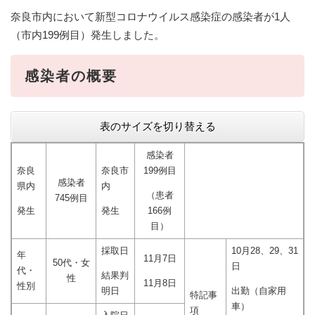
奈良市内において新型コロナウイルス感染症の感染者が1人
（市内199例目）発生しました。
感染者の概要​​​​​​​
表のサイズを切り替える
感染者
奈良
奈良市
199例目
感染者
県内
内
（患者
745例目
発生
発生
166例
目）
採取日
10月28、29、31
年
11月7日
50代・女
日
代・
結果判
性
11月8日
性別
明日
出勤（自家用
特記事
車）
項