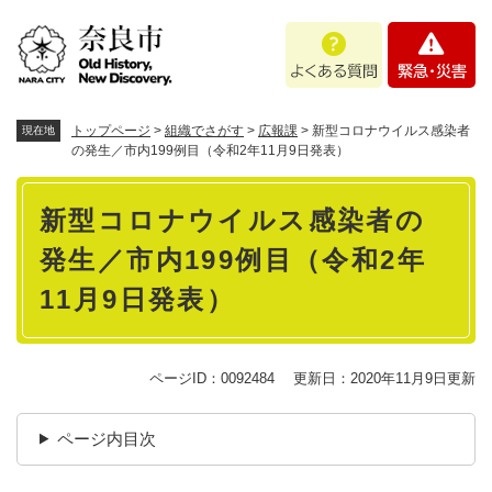
ペ
メニューを飛ばして本文へ
よ
緊
ー
く
急
ジ
あ
・
の
る
災
先
質
害
頭
トップページ
>
組織でさがす
>
広報課
>
新型コロナウイルス感染者
現在地
問
で
の発生／市内199例目（令和2年11月9日発表）
す
本
。
新型コロナウイルス感染者の
文
発生／市内199例目（令和2年
11月9日発表）
ページID：0092484
更新日：2020年11月9日更新
ページ内目次