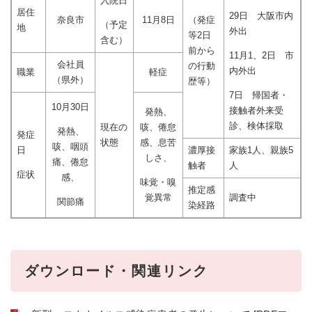
入院日
居住
29日 大阪市内
奈良市
11月8日
（発症
（予定
地
外出
等2日
含む）
前から
11月1、2日 市
会社員
の行動
内外出
職業
軽症
（県外）
歴等）
7日 帰国者・
10月30日
接触者外来受
発熱、
診、検体採取
現在の
咳、倦怠
発熱、
発症
状態
感、息苦
咳、咽頭
日
濃厚接
家族1人、親族5
しさ、
痛、倦怠
触者
人
症状
感、
味覚・嗅
推定感
覚異常
調査中
関節痛
染経路
ダウンロード・関連リンク