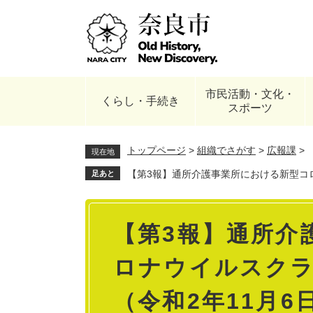
ペ
ー
ジ
の
先
頭
市民活動・文化・
で
くらし・手続き
スポーツ
す
。
トップページ
>
組織でさがす
>
広報課
>
現在地
【第3報】通所介護事業所における新型コ
足あと
本
【第3報】通所介
文
ロナウイルスク
（令和2年11月6