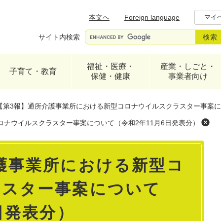
メニューを飛ばして本文へ
本文へ
Foreign language
マイ
サイト内検索
福祉・医療・
産業・しごと・
子育て・教育
保健・健康
事業者向け
【第3報】通所介護事業所における新型コロナウイルスクラスター事案につ
ロナウイルスクラスター事案について（令和2年11月6日発表分）
護事業所における新型コ
ラスター事案について
日発表分）