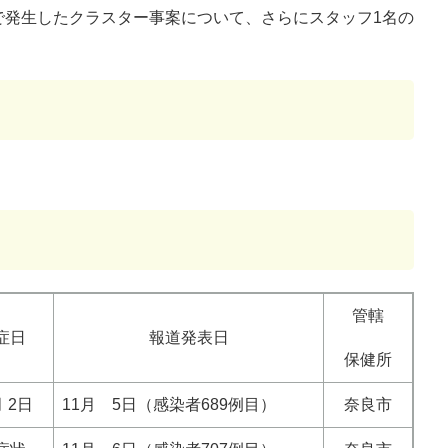
で発生したクラスター事案について、さらにスタッフ1名の
管轄
症日
報道発表日
保健所
月 2日
11月 5日（感染者689例目）
奈良市