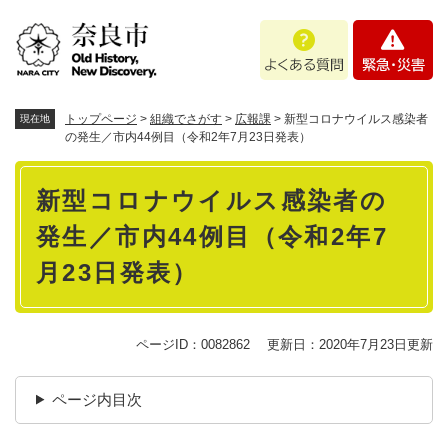
ペ
メニューを飛ばして本文へ
よ
緊
ー
く
急
ジ
あ
・
の
る
災
先
質
害
頭
トップページ
>
組織でさがす
>
広報課
>
新型コロナウイルス感染者
現在地
問
で
の発生／市内44例目（令和2年7月23日発表）
す
本
。
新型コロナウイルス感染者の
文
発生／市内44例目（令和2年7
月23日発表）
ページID：0082862
更新日：2020年7月23日更新
ページ内目次