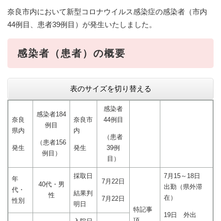
奈良市内において新型コロナウイルス感染症の感染者（市内
44例目、患者39例目）が発生いたしました。
感染者（患者）の概要​​
表のサイズを切り替える
感染者
感染者184
奈良
奈良市
44例目
例目
県内
内
（患者
（患者156
発生
発生
39例
例目）
目）
採取日
7月15～18日
年
7月22日
40代・男
出勤（県外滞
代・
結果判
性
在）
7月22日
性別
明日
特記事
19日 外出
項