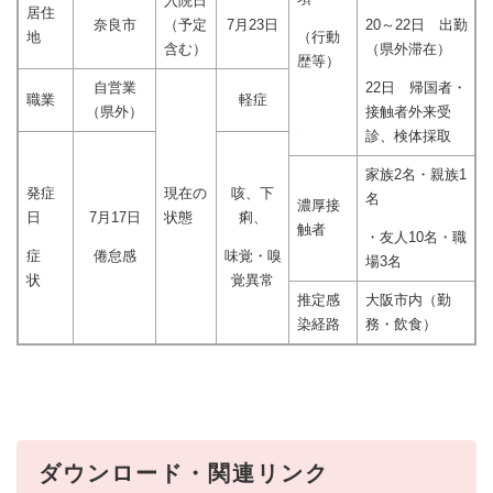
入院日
居住
奈良市
（予定
7月23日
20～22日 出勤
地
（行動
含む）
（県外滞在）
歴等）
自営業
22日 帰国者・
職業
軽症
（県外）
接触者外来受
診、検体採取
家族2名・親族1
発症
現在の
咳、下
名
濃厚接
日
7月17日
状態
痢、
触者
・友人10名・職
症
倦怠感
味覚・嗅
場3名
状
覚異常
推定感
大阪市内（勤
染経路
務・飲食）
ダウンロード・関連リンク