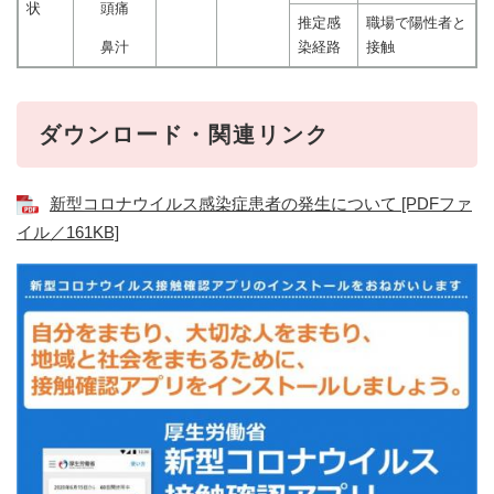
状
頭痛
推定感
職場で陽性者と
鼻汁
染経路
接触
ダウンロード・関連リンク
新型コロナウイルス感染症患者の発生について [PDFファ
イル／161KB]