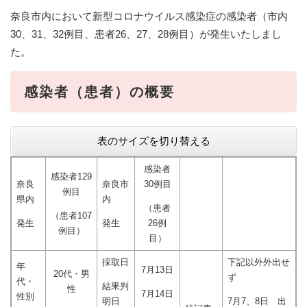
奈良市内において新型コロナウイルス感染症の感染者（市内
30、31、32例目、患者26、27、28例目）が発生いたしまし
た。
感染者（患者）の概要
表のサイズを切り替える
感染者
感染者129
奈良
奈良市
30例目
例目
県内
内
（患者
（患者107
発生
発生
26例
例目）
目）
採取日
下記以外外出せ
年
7月13日
20代・男
ず
代・
結果判
性
7月14日
性別
明日
7月7、8日 出