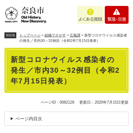
ペ
メニューを飛ばして本文へ
よ
緊
ー
く
急
ジ
あ
・
の
る
災
先
質
害
頭
トップページ
>
組織でさがす
>
広報課
>
新型コロナウイルス感染者
現在地
問
で
の発生／市内30～32例目（令和2年7月15日発表）
す
本
。
新型コロナウイルス感染者の
文
発生／市内30～32例目（令和2
年7月15日発表）
ページID：0082129
更新日：2020年7月15日更新
ページ内目次