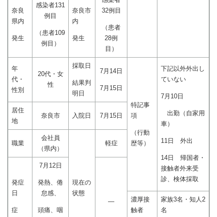
感染者131
奈良
奈良市
32例目
例目
県内
内
（患者
（患者109
発生
発生
28例
例目）
目）
採取日
年
下記以外外出し
7月14日
20代・女
代・
ていない
結果判
性
7月15日
性別
明日
7月10日
特記事
居住
出勤（自家用
奈良市
入院日
7月15日
項
地
車）
（行動
会社員
11日 外出
職業
軽症
歴等）
（県内）
14日 帰国者・
7月12日
接触者外来受
診、検体採取
発症
発熱、倦
現在の
日
怠感、
状態
濃厚接
家族3名・知人2
―
症
頭痛、咽
触者
名