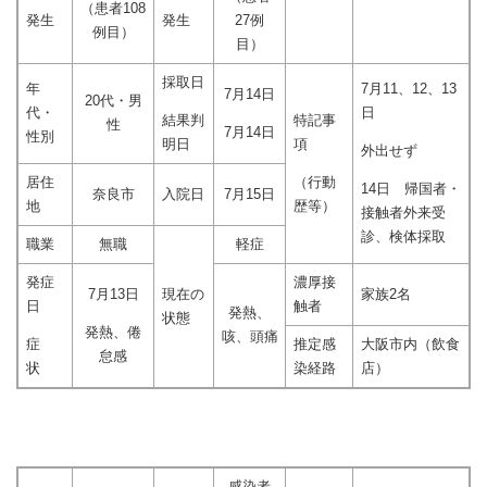
（患者108
発生
発生
27例
例目）
目）
採取日
年
7月11、12、13
7月14日
20代・男
代・
日
結果判
特記事
性
7月14日
性別
明日
項
外出せず
居住
（行動
14日 帰国者・
奈良市
入院日
7月15日
地
歴等）
接触者外来受
診、検体採取
職業
無職
軽症
発症
濃厚接
7月13日
現在の
家族2名
日
触者
発熱、
状態
発熱、倦
咳、頭痛
症
推定感
大阪市内（飲食
怠感
状
染経路
店）
感染者