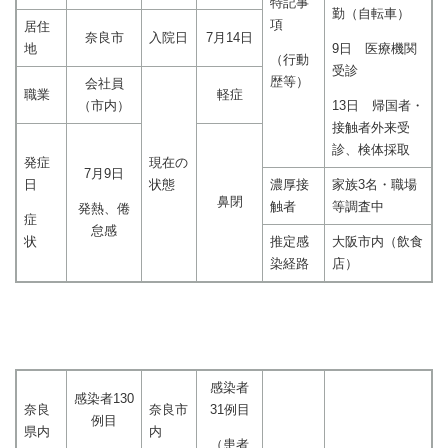
特記事
勤（自転車）
項
居住
奈良市
入院日
7月14日
地
9日 医療機関
（行動
受診
歴等）
会社員
職業
軽症
（市内）
13日 帰国者・
接触者外来受
診、検体採取
発症
現在の
7月9日
日
状態
濃厚接
家族3名・職場
鼻閉
触者
等調査中
発熱、倦
症
怠感
状
推定感
大阪市内（飲食
染経路
店）
感染者
感染者130
奈良
奈良市
31例目
例目
県内
内
（患者