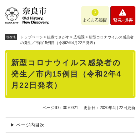
ペ
メニューを飛ばして本文へ
よ
緊
ー
く
急
ジ
あ
・
の
る
災
先
質
害
頭
トップページ
>
組織でさがす
>
広報課
>
新型コロナウイルス感染者
現在地
問
で
の発生／市内15例目（令和2年4月22日発表）
す
本
。
新型コロナウイルス感染者の
文
発生／市内15例目（令和2年4
月22日発表）
ページID：0070921
更新日：2020年4月22日更新
ページ内目次