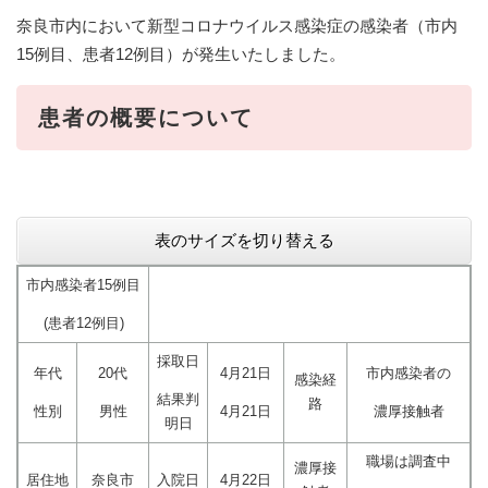
奈良市内において新型コロナウイルス感染症の感染者（市内
15例目、患者12例目）が発生いたしました。
患者の概要について
表のサイズを切り替える
市内感染者15例目
(患者12例目)
採取日
年代
20代
4月21日
市内感染者の
感染経
結果判
路
性別
男性
4月21日
濃厚接触者
明日
職場は調査中
濃厚接
居住地
奈良市
入院日
4月22日