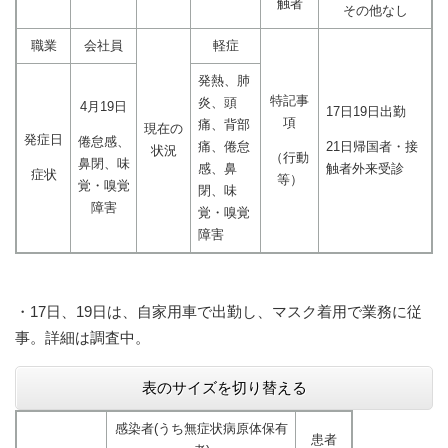
触者
その他なし
職業
会社員
軽症
発熱、肺
特記事
炎、頭
4月19日
17日19日出勤
項
痛、背部
現在の
発症日
倦怠感、
痛、倦怠
21日帰国者・接
状況
（行動
鼻閉、味
感、鼻
触者外来受診
症状
等）
覚・嗅覚
閉、味
障害
覚・嗅覚
障害
・17日、19日は、自家用車で出勤し、マスク着用で業務に従
事。詳細は調査中。
表のサイズを切り替える
感染者(うち無症状病原体保有
患者