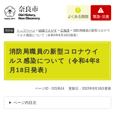
ペ
メニューを飛ばして本文へ
よ
緊
ー
く
急
ジ
あ
・
の
る
災
先
質
害
頭
トップページ
>
組織でさがす
>
広報課
>
消防局職員の新型コロナウ
現在地
問
で
イルス感染について（令和4年8月18日発表）
す
本
。
消防局職員の新型コロナウイ
文
ルス感染について（令和4年8
月18日発表）
ページID：0153614
更新日：2022年8月18日更新
ページ内目次