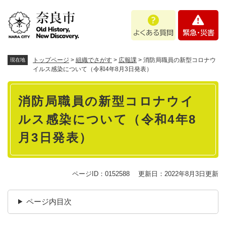
ペ
メニューを飛ばして本文へ
よ
緊
ー
く
急
ジ
あ
・
の
る
災
先
質
害
頭
トップページ
>
組織でさがす
>
広報課
>
消防局職員の新型コロナウ
現在地
問
で
イルス感染について（令和4年8月3日発表）
す
本
。
消防局職員の新型コロナウイ
文
ルス感染について（令和4年8
月3日発表）
ページID：0152588
更新日：2022年8月3日更新
ページ内目次