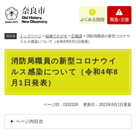
ペ
メニューを飛ばして本文へ
よ
緊
ー
く
急
ジ
あ
・
の
る
災
先
質
害
頭
トップページ
>
組織でさがす
>
広報課
>
消防局職員の新型コロナウ
現在地
問
で
イルス感染について（令和4年8月1日発表）
す
本
。
消防局職員の新型コロナウイ
文
ルス感染について（令和4年8
月1日発表）
ページID：0152328
更新日：2022年8月1日更新
ページ内目次