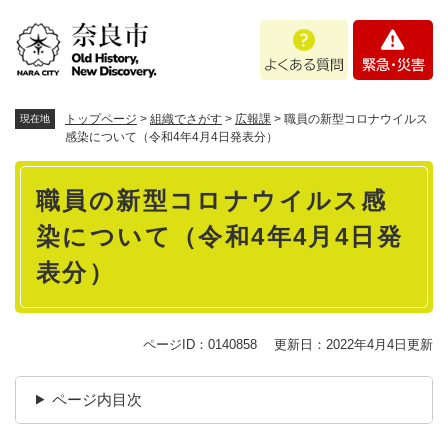
ペ
メニューを飛ばして本文へ
よ
緊
ー
く
急
ジ
あ
・
の
る
災
先
質
害
頭
トップページ
>
組織でさがす
>
広報課
>
職員の新型コロナウイルス
現在地
問
で
感染について（令和4年4月4日発表分）
す
本
。
職員の新型コロナウイルス感
文
染について（令和4年4月4日発
表分）
ページID：0140858
更新日：2022年4月4日更新
ページ内目次