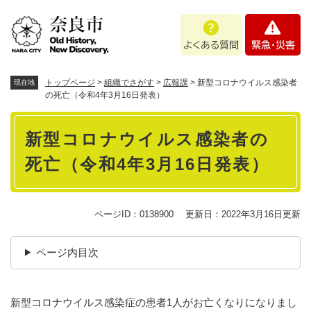
ペ
メニューを飛ばして本文へ
よ
緊
ー
く
急
ジ
あ
・
の
る
災
先
質
害
頭
トップページ
>
組織でさがす
>
広報課
>
新型コロナウイルス感染者
現在地
問
で
の死亡（令和4年3月16日発表）
す
本
。
新型コロナウイルス感染者の
文
死亡（令和4年3月16日発表）
ページID：0138900
更新日：2022年3月16日更新
ページ内目次
新型コロナウイルス感染症の患者1人がお亡くなりになりまし