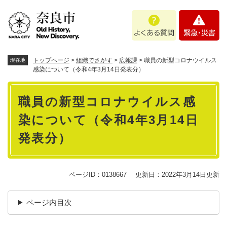
ペ
メニューを飛ばして本文へ
よ
緊
ー
く
急
ジ
あ
・
の
る
災
先
質
害
頭
トップページ
>
組織でさがす
>
広報課
>
職員の新型コロナウイルス
現在地
問
で
感染について（令和4年3月14日発表分）
す
本
。
職員の新型コロナウイルス感
文
染について（令和4年3月14日
発表分）
ページID：0138667
更新日：2022年3月14日更新
ページ内目次