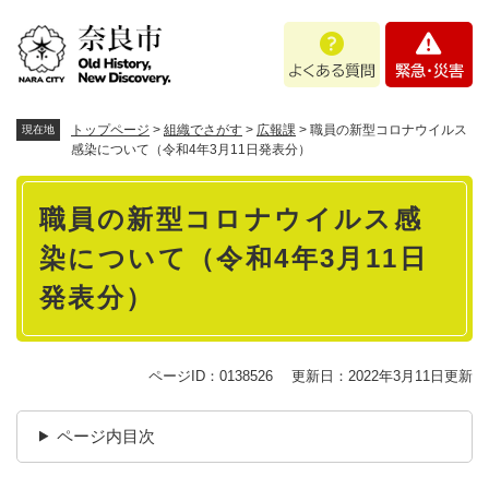
ペ
メニューを飛ばして本文へ
よ
緊
ー
く
急
ジ
あ
・
の
る
災
先
質
害
頭
トップページ
>
組織でさがす
>
広報課
>
職員の新型コロナウイルス
現在地
問
で
感染について（令和4年3月11日発表分）
す
本
。
職員の新型コロナウイルス感
文
染について（令和4年3月11日
発表分）
ページID：0138526
更新日：2022年3月11日更新
ページ内目次