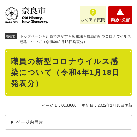
ペ
メニューを飛ばして本文へ
よ
緊
ー
く
急
ジ
あ
・
の
る
災
先
質
害
頭
トップページ
>
組織でさがす
>
広報課
>
職員の新型コロナウイルス
現在地
問
で
感染について（令和4年1月18日発表分）
す
本
。
職員の新型コロナウイルス感
文
染について（令和4年1月18日
発表分）
ページID：0133660
更新日：2022年1月18日更新
ページ内目次