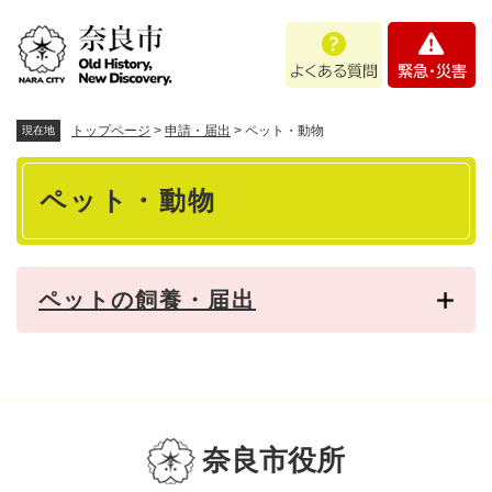
ペ
メニューを飛ばして本文へ
よ
緊
ー
く
急
ジ
あ
・
の
る
災
先
質
害
頭
トップページ
>
申請・届出
>
ペット・動物
現在地
問
で
本
す
ペット・動物
。
文
ペットの飼養・届出
奈良市役所