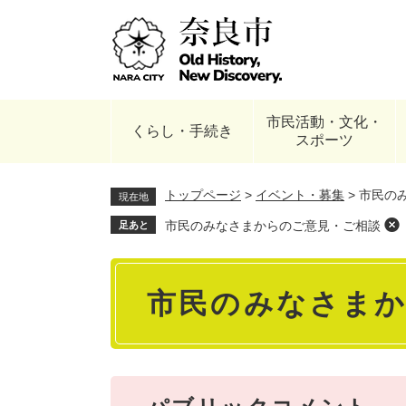
ペ
ー
ジ
の
先
頭
市民活動・文化・
で
くらし・手続き
スポーツ
す
。
トップページ
>
イベント・募集
>
市民の
現在地
市民のみなさまからのご意見・ご相談
足あと
本
市民のみなさま
文