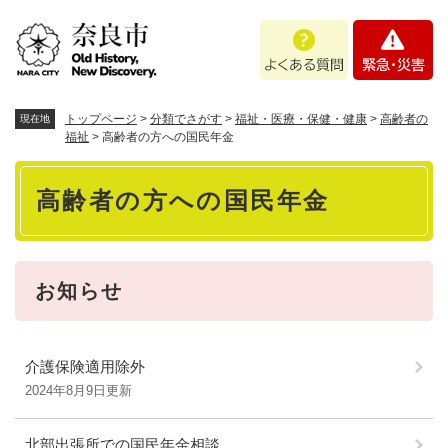
ペ
メニューを飛ばして本文へ
よ
緊
ー
く
急
ジ
あ
・
の
る
災
先
質
害
頭
トップページ
>
分類でさがす
>
福祉・医療・保健・健康
>
高齢者の
現在地
問
で
福祉
>
高齢者の方への国民年金
す
本
。
高齢者の方への国民年金
文
お知らせ
介護保険適用除外
2024年8月9日更新
北部出張所での国民年金相談