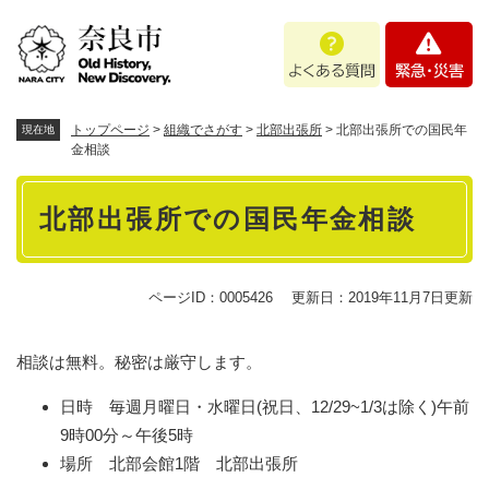
ペ
メニューを飛ばして本文へ
よ
緊
ー
く
急
ジ
あ
・
の
る
災
先
質
害
頭
トップページ
>
組織でさがす
>
北部出張所
>
北部出張所での国民年
現在地
問
で
金相談
す
本
。
北部出張所での国民年金相談
文
ページID：0005426
更新日：2019年11月7日更新
相談は無料。秘密は厳守します。
日時 毎週月曜日・水曜日(祝日、12/29~1/3は除く)午前
9時00分～午後5時
場所 北部会館1階 北部出張所