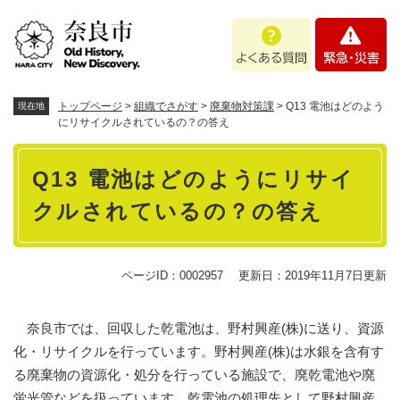
ペ
メニューを飛ばして本文へ
よ
緊
ー
く
急
ジ
あ
・
の
る
災
先
質
害
頭
トップページ
>
組織でさがす
>
廃棄物対策課
>
Q13 電池はどのよう
現在地
問
で
にリサイクルされているの？の答え
す
本
。
Q13 電池はどのようにリサイ
文
クルされているの？の答え
ページID：0002957
更新日：2019年11月7日更新
奈良市では、回収した乾電池は、野村興産(株)に送り、資源
化・リサイクルを行っています。野村興産(株)は水銀を含有す
る廃棄物の資源化・処分を行っている施設で、廃乾電池や廃
蛍光管などを扱っています。乾電池の処理先として野村興産